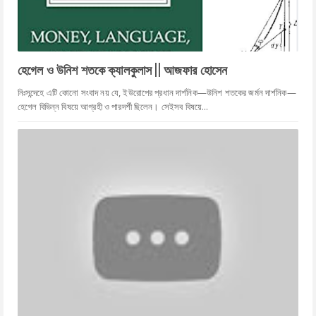
হেগেল ও উনিশ শতকে ক্যালকুলাস || আজফার হোসেন
নিঃসন্দেহে এটি কোনো সংবাদ নয় যে, ইউরোপের প্রধান দার্শনিক—উনিশ শতকের জর্মন দার্শনিক—
হেগেল বিভিন্ন বিষয়ে আগ্রহী ও পারদর্শী ছিলেন। সেইসব বিষয়ে...