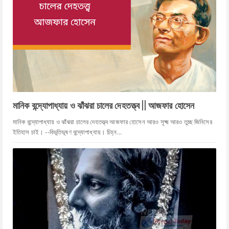
মানিক বন্দ্যোপাধ্যায় ও ঝাঁঝরা চালের দেহতত্ত্ব || আজফার হোসেন
মানিক বন্দ্যোপাধ্যায় ও ঝাঁঝরা চালের দেহতত্ত্ব আজফার হোসেন আরও সূক্ষ্ম আরও তুচ্ছ জিনিসের
ইতিহাস চাই। --বিভূতিভূষণ বন্দ্যোপাধ্যায়। চিহ্ন...