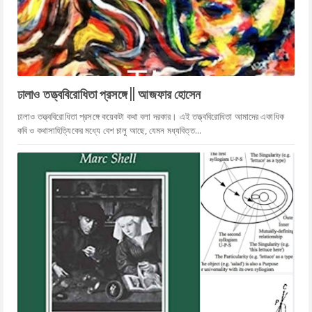
ঢালাও তত্ত্ববিরোধিতা প্রসঙ্গে || আজফার হোসেন
ঢালাও তত্ত্ববিরোধিতা প্রসঙ্গে কয়েকটা কথা বলা দরকার। এই তত্ত্ববিরোধিতা আমাদের একাধিক
কবি ও কথাসাহিত্যিকের মধ্যে বেশ চালু আছে, যেমন মধ্যবিত্ত...