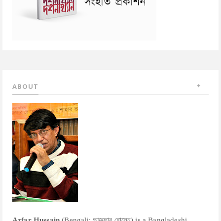
ABOUT
Azfar Hussain
(Bengali: আজফার হোসেন) is a Bangladeshi