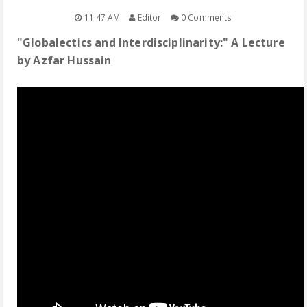
11:47 AM
Editor
0 Comments
POEMS/SHORT STORIES
"Globalectics and Interdisciplinarity:" A Lecture
by Azfar Hussain
TRANSLATIONS
BOOKS
LECTURES
MEDIA
FACEBOOK NOTES