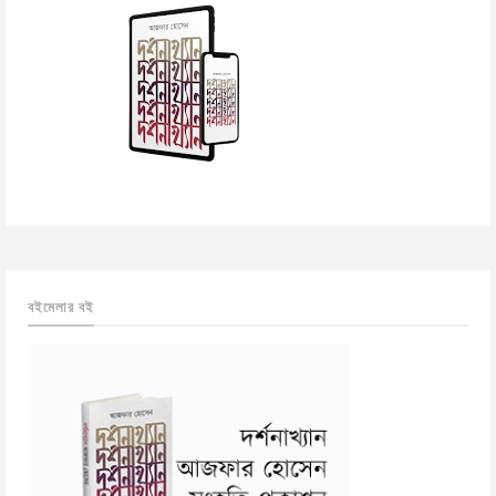
বইমেলার বই