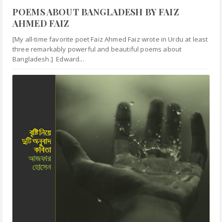
POEMS ABOUT BANGLADESH BY FAIZ
AHMED FAIZ
[My all-time favorite poet Faiz Ahmed Faiz wrote in Urdu at least
three remarkably powerful and beautiful poems about
Bangladesh.] Edward...