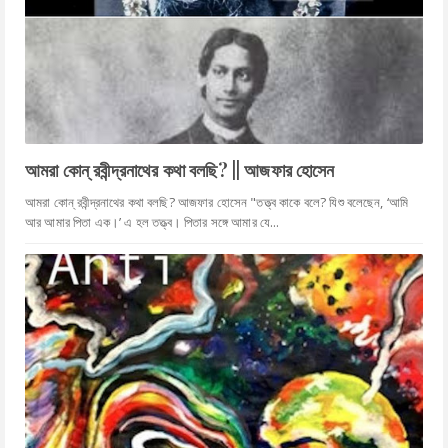
আমরা কোন্ রবীন্দ্রনাথের কথা বলছি? || আজফার হোসেন
আমরা কোন্ রবীন্দ্রনাথের কথা বলছি? আজফার হোসেন "তত্ত্ব কাকে বলে? যিশু বলেছেন, ‘আমি
আর আমার পিতা এক।’ এ হল তত্ত্ব। পিতার সঙ্গে আমার যে...