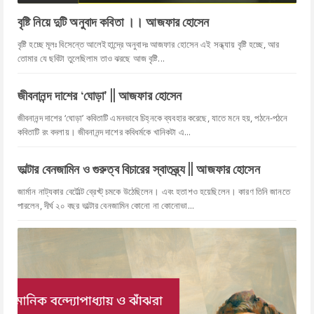
বৃষ্টি নিয়ে দুটি অনুবাদ কবিতা ।। আজফার হোসেন
বৃষ্টি হচ্ছে মূলঃ বিসেন্তে আলেইহান্দ্রে অনুবাদঃ আজফার হোসেন এই সন্ধ্যায় বৃষ্টি হচ্ছে, আর
তোমার যে ছবিটা তুলেছিলাম তাও ঝরছে আজ বৃষ্টি...
জীবনানন্দ দাশের ‘ঘোড়া' || আজফার হোসেন
জীবনানন্দ দাশের ‘ঘোড়া’ কবিতাটি এমনভাবে চিহ্নকে ব্যবহার করেছে, যাতে মনে হয়, পঠনে-পঠনে
কবিতাটি রং বদলায়। জীবনানন্দ দাশের কবিধর্মকে খানিকটা এ...
ভাল্টার বেনজামিন ও গুরুত্ব বিচারের স্বাতন্ত্র্য || আজফার হোসেন
জার্মান নাট্যকার বের্টোল্ট ব্রেখ্ট্ চমকে উঠেছিলেন। এবং হতাশও হয়েছিলেন। কারণ তিনি জানতে
পারলেন, দীর্ঘ ২০ বছর ভাল্টার বেনজামিন কোনো না কোনোভা...