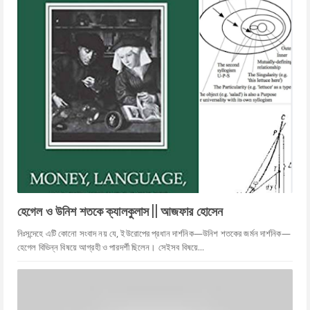
হেগেল ও উনিশ শতকে ক্যালকুলাস || আজফার হোসেন
নিঃসন্দেহে এটি কোনো সংবাদ নয় যে, ইউরোপের প্রধান দার্শনিক—উনিশ শতকের জর্মন দার্শনিক—
হেগেল বিভিন্ন বিষয়ে আগ্রহী ও পারদর্শী ছিলেন। সেইসব বিষয়ে...