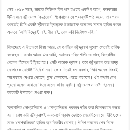
সেই ১৮৯৮ সালে, ভারতে সিডিশন বিল পাস হওয়ার একদিন আগে, কলকাতার
POEMS/SHORT STORIES
টাউন হলে রবীন্দ্রনাথ ‘কণ্ঠরোধ’ শিরোনামের যে প্রবন্ধটি পাঠ করেন, তার প্রায়
শুরুতেই তিনি একটি স্বীকারোক্তিমূলক উচ্চারণকে আমাদের সামনে হাজির করেন
TRANSLATIONS
এভাবে: ‘আমি বিদ্রোহী নহি, বীর নহি, বোধ করি নির্বোধও নহি।’
BOOKS
নিঃসন্দেহে এ উচ্চারণে বিনয় আছে, যে গুণটিকে রবীন্দ্রনাথ সুযোগ পেলেই তারিফ
করেছেন। আবার আমরা এও জানি, সমাজের শক্তিশালীদের কাছে বিদ্রোহীরা
LECTURES
বেয়াদব হিসেবে চিহ্নিত হয়। সেটি আরেক প্রসঙ্গ। তবে রবীন্দ্রনাথ তার ভাষ্য
মোতাবেক মোটেই ‘নির্বোধ’ নন। জোর দিয়েই বলা দরকার, তিনি অনেক বিষয়ই
MEDIA
আগেভাগে দেখতে পেতেন, বুঝে ফেলতেন, ধরতে পারতেন। ওই কথাটা বেশ
পুরনো হলেও আবারো ফিরে আসে: কবিরা দ্রষ্টা। রবীন্দ্রনাথও দ্রষ্টা ছিলেন।
FACEBOOK NOTES
কয়েকটি উদাহারণ দেওয়া যাক।
‘ক্যাথলিক সোশ্যালিজম’ ও ‘সোশ্যালিজম’ প্রবন্ধ দুটির কথা বিশেষভাবে বলতে
হয়। বোধ করি রবীন্দ্রনাথই ভারতবর্ষে প্রথম দেখাতে পেয়েছিলেন যে, ইতিহাসের
মঞ্চে ‘সোশ্যালিজম’ হাজির হবে বিজয়ীর বেশেই। উনিশ শতকের শেষ দিকে