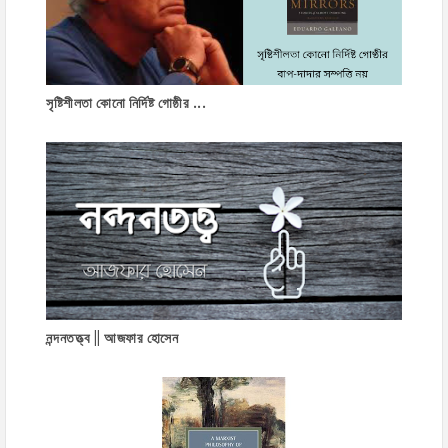
সৃষ্টিশীলতা কোনো নির্দিষ্ট গোষ্ঠীর ...
নন্দনতত্ত্ব || আজফার হোসেন