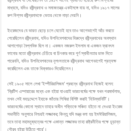
রবীন্দ্রনাথ যা দেখেছিলেন তা ১৯১৭ সালেই প্রমাণিত হয়েছে রুশ বিপ্লবের
মাধ্যমে, যদিও রবীন্দ্রনাথ ও সমাজতন্ত্র একইসঙ্গে যায় না, যদিও ১৯১৭ সালের
রুশ বিপ্লব রবীন্দ্রনাথকে ভেতর থেকে নাড়া দেয়নি।
ইংরেজদের যে ভারত ছেড়ে চলে যেতেই হবে তাও আগেভাগেই আঁচ করতে
পেরেছিলেন রবীন্দ্রনাথ, যদিও উপনিবেশবাদের বিরুদ্ধে রবীন্দ্রনাথের অবস্থান
আগাগোড়া বৈপ্লবিক ছিল না। একজন নজরুল ইসলাম বা একজন ফ্রানৎস
ফানোর মতো রবীন্দ্রনাথ চেঁচিয়ে বা চিৎকার করে পূর্ণ স্বাধীনতার ডাক দিতে
পারেননি, যদিও উপনিবেশবাদের নৃশংসতাকে রবীন্দ্রনাথ আগেভাগেই প্রত্যক্ষ
করেছিলেন এবং তাকে ধিক্কারও দিয়েছিলেন।
সেই ১৯০৫ সালে লেখা ‘ইম্পীরিয়ালিজম’ প্রবন্ধে রবীন্দ্রনাথ নিজেই বলেন:
‘ব্রিটিশ এম্পায়ারের মধ্যে এক হইয়া যাওয়াই ভারতবর্ষের পক্ষে যখন পরমার্থলাভ,
তখন সেই মহদুদ্দেশে ইহাকে জাঁতায় পিষিয়া বিশিষ্ট করাই ‘হিউম্যানিটি’।
ভারতবর্ষের কোনো স্থানে তাহার অধীন শক্তিকে সঞ্চিত হইতে না দেওয়া ইংরেজ
সভানীতি অনুসারে নিশ্চয়ই লজ্জাকর; কিন্তু যদি মন্ত্র বলা হয় ইমঈরিয়ালিজম,
তবে তাহা মহামনুষ্যত্বের পক্ষে একান্ত লজ্জাকর তাহা রাষ্ট্রনীতির পক্ষে চূড়ান্ত
গৌরব হইয়া উঠিতে পারে’।