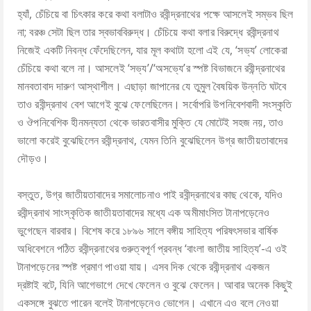
হ্যাঁ, চেঁচিয়ে বা চিৎকার করে কথা বলাটাও রবীন্দ্রনাথের পক্ষে আসলেই সম্ভব ছিল
না; বরঞ্চ সেটা ছিল তার স্বভাববিরুদ্ধ। চেঁচিয়ে কথা বলার বিরুদ্ধে রবীন্দ্রনাথ
নিজেই একটি নিবন্ধ ফেঁদেছিলেন, যার মূল কথাটা হলো এই যে, ‘সভ্য’ লোকেরা
চেঁচিয়ে কথা বলে না। আসলেই ‘সভ্য’/‘অসভ্যে’র স্পষ্ট বিভাজনে রবীন্দ্রনাথের
মানবতাবাদ দারুণ আস্থাশীল। এছাড়া জাপানের যে তুমুল বৈষয়িক উন্নতি ঘটবে
তাও রবীন্দ্রনাথ বেশ আগেই বুঝে ফেলেছিলেন। সর্বোপরি উপনিবেশবাদী সংস্কৃতি
ও ঔপনিবেশিক হীনমন্যতা থেকে ভারতবাসীর মুক্তি যে মোটেই সহজ নয়, তাও
ভালো করেই বুঝেছিলেন রবীন্দ্রনাথ, যেমন তিনি বুঝেছিলেন উগ্র জাতীয়তাবাদের
দৌড়ও।
বস্তুত, উগ্র জাতীয়তাবাদের সমালোচনাও পাই রবীন্দ্রনাথের কাছ থেকে, যদিও
রবীন্দ্রনাথ সাংস্কৃতিক জাতীয়তাবাদের মধ্যে এক অমীমাংসিত টানাপড়েনেও
ভুগেছেন বারবার। বিশেষ করে ১৮৯৬ সালে বঙ্গীয় সাহিত্য পরিষৎসভার বার্ষিক
অধিবেশনে পঠিত রবীন্দ্রনাথের গুরুত্বপূর্ণ প্রবন্ধ ‘বাংলা জাতীয় সাহিত্য’-এ ওই
টানাপড়েনের স্পষ্ট প্রমাণ পাওয়া যায়। এসব দিক থেকে রবীন্দ্রনাথ একজন
দ্রষ্টাই বটে, যিনি আগেভাগে দেখে ফেলেন ও বুঝে ফেলেন। আবার অনেক কিছুই
একসঙ্গে বুঝতে পারেন বলেই টানাপড়েনেও ভোগেন। এখানে এও বলে নেওয়া