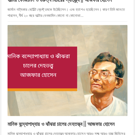
জার্মান নাট্যকার বের্টোল্ট ব্রেখ্ট্ চমকে উঠেছিলেন। এবং হতাশও হয়েছিলেন। কারণ তিনি জানতে
পারলেন, দীর্ঘ ২০ বছর ভাল্টার বেনজামিন কোনো না কোনোভা...
মানিক বন্দ্যোপাধ্যায় ও ঝাঁঝরা চালের দেহতত্ত্ব || আজফার হোসেন
মানিক বন্দ্যোপাধ্যায় ও ঝাঁঝরা চালের দেহতত্ত্ব আজফার হোসেন আরও সূক্ষ্ম আরও তুচ্ছ জিনিসের