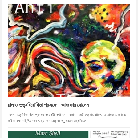
ঢালাও তত্ত্ববিরোধিতা প্রসঙ্গে || আজফার হোসেন
ঢালাও তত্ত্ববিরোধিতা প্রসঙ্গে কয়েকটা কথা বলা দরকার। এই তত্ত্ববিরোধিতা আমাদের একাধিক
কবি ও কথাসাহিত্যিকের মধ্যে বেশ চালু আছে, যেমন মধ্যবিত্ত...