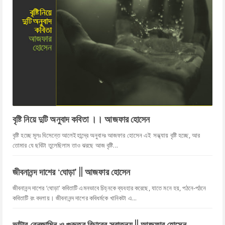
বৃষ্টি নিয়ে দুটি অনুবাদ কবিতা ।। আজফার হোসেন
বৃষ্টি হচ্ছে মূলঃ বিসেন্তে আলেইহান্দ্রে অনুবাদঃ আজফার হোসেন এই সন্ধ্যায় বৃষ্টি হচ্ছে, আর
তোমার যে ছবিটা তুলেছিলাম তাও ঝরছে আজ বৃষ্টি...
জীবনানন্দ দাশের ‘ঘোড়া' || আজফার হোসেন
জীবনানন্দ দাশের ‘ঘোড়া’ কবিতাটি এমনভাবে চিহ্নকে ব্যবহার করেছে, যাতে মনে হয়, পঠনে-পঠনে
কবিতাটি রং বদলায়। জীবনানন্দ দাশের কবিধর্মকে খানিকটা এ...
ভাল্টার বেনজামিন ও গুরুত্ব বিচারের স্বাতন্ত্র্য || আজফার হোসেন