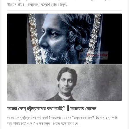
ইতিহাস চাই। --বিভূতিভূষণ বন্দ্যোপাধ্যায়। চিহ্ন...
আমরা কোন্ রবীন্দ্রনাথের কথা বলছি? || আজফার হোসেন
আমরা কোন্ রবীন্দ্রনাথের কথা বলছি? আজফার হোসেন "তত্ত্ব কাকে বলে? যিশু বলেছেন, ‘আমি
আর আমার পিতা এক।’ এ হল তত্ত্ব। পিতার সঙ্গে আমার যে...