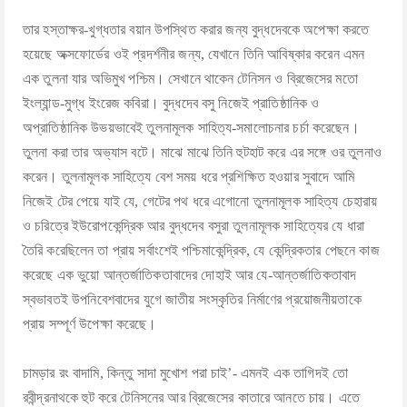
তার হস্তাক্ষর-খুগ্ধতার বয়ান উপস্থিত করার জন্য বুদ্ধদেবকে অপেক্ষা করতে
হয়েছে অক্সফোর্ডের ওই প্রদর্শনীর জন্য, যেখানে তিনি আবিষ্কার করেন এমন
এক তুলনা যার অভিমুখ পশ্চিম। সেখানে থাকেন টেনিসন ও ব্রিজেসের মতো
ইংল্যান্ড-মুগ্ধ ইংরেজ কবিরা। বুদ্ধদেব বসু নিজেই প্রাতিষ্ঠানিক ও
অপ্রাতিষ্ঠানিক উভয়ভাবেই তুলনামূলক সাহিত্য-সমালোচনার চর্চা করেছেন।
তুলনা করা তার অভ্যাস বটে। মাঝে মাঝে তিনি হুটহাট করে এর সঙ্গে ওর তুলনাও
করেন। তুলনামূলক সাহিত্যে বেশ সময় ধরে প্রশিক্ষিত হওয়ার সুবাদে আমি
নিজেই টের পেয়ে যাই যে, গেটের পথ ধরে এগোনো তুলনামূলক সাহিত্য চেহারায়
ও চরিত্রে ইউরোপকেন্দ্রিক আর বুদ্ধদেব বসুরা তুলনামূলক সাহিত্যের যে ধারা
তৈরি করেছিলেন তা প্রায় সর্বাংশেই পশ্চিমাকেন্দ্রিক, যে কেন্দ্রিকতার পেছনে কাজ
করেছে এক ভুয়ো আন্তর্জাতিকতাবাদের দোহাই আর যে-আন্তর্জাতিকতাবাদ
স্বভাবতই উপনিবেশবাদের যুগে জাতীয় সংস্কৃতির নির্মাণের প্রয়োজনীয়তাকে
প্রায় সম্পূর্ণ উপেক্ষা করেছে।
চামড়ার রং বাদামি, কিন্তু সাদা মুখোশ পরা চাই’- এমনই এক তাগিদই তো
রবীন্দ্রনাথকে হুট করে টেনিসনের আর ব্রিজেসের কাতারে আনতে চায়। এতে