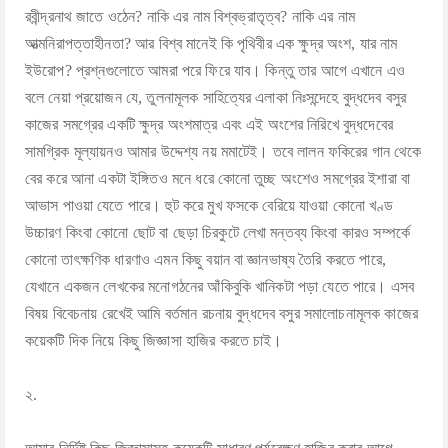
রবীন্দ্রনাথ জাতে ওঠেন? নাকি এর নাম বিশ্বভ্রাতৃত্ব? নাকি এর নাম
আত্মনিরাপত্তাহীনতা? আর বিশ্ব মানেই কি পৃথিবীর এক ক্ষুদ্র অংশ, যার নাম
ইউরোপ? প্রশ্নগুলোতে আমরা পরে ফিরে যাব। কিন্তু তার আগে এখানে এও
বলে নেয়া প্রয়োজন যে, তুলনামূলক সাহিত্যের এলাকা নিঃসন্দেহে বুদ্ধদেব বসুর
কাজের সমগ্রের একটি ক্ষুদ্র অংশমাত্র এবং এই অংশের নিরিখে বুদ্ধদেবের
সামগ্রিক মূল্যায়নও আমার উদ্দেশ্য নয় মমাটেই। তবে লালন ফকিরের গান থেকে
বের করে আনা একটা ইঙ্গিতও মনে ধরে কোনো তুচ্ছ অংশেও সমগ্রের ইশারা বা
আভাস পাওয়া যেতে পারে। হুট করে মুখ ফসকে বেরিয়ে যাওয়া কোনো খণ্ড
উচ্চারণ কিংবা কোনো ছোট বা ছেড়া চিরকুটে লেখা মন্তব্য কিংবা কারও সম্পর্কে
কোনো তাৎক্ষণিক ধারণাও এমন কিছু বয়ান বা জ্ঞানভাষ্য তৈরি করতে পারে,
যেখানে একজন লেখকের মনোগঠনের আঁকিবুকি খানিকটা পড়া যেতে পারে। এসব
বিষয় বিবেচনায় রেখেই আমি বর্তমান রচনায় বুদ্ধদেব বসুর সমালোচনামূলক কাজের
কয়েকটি দিক নিয়ে কিছু জিজ্ঞাসা হাজির করতে চাই।
২.