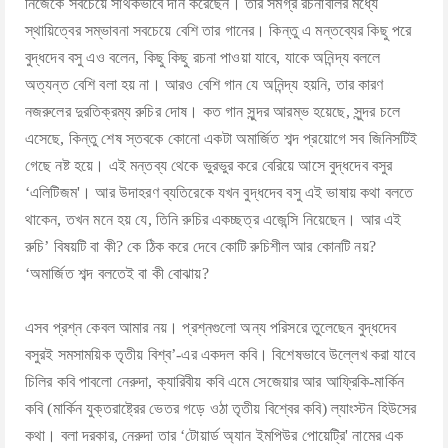
নিজেকে সবচেয়ে সার্থকভাবে দান করেছেন। তার সমগ্র রচনাবলির মধ্যে
স্থায়িত্বের সম্ভাবনা সবচেয়ে বেশি তার গানের। কিন্তু এ মন্তব্যের কিছু পরে
বুদ্ধদেব বসু এও বলেন, কিছু কিছু রচনা পাওয়া যাবে, যাকে অনিন্দ্য বললে
অত্যন্ত বেশি বলা হয় না। আরও বেশি গান যে অনিন্দ্য হয়নি, তার কারণ
নজরুলের দুরতিক্রম্য রুচির দোষ। কত গান সুন্দর আরম্ভ হয়েছে, সুন্দর চলে
এসেছে, কিন্তু শেষ স্তবকে কোনো একটা অমার্জিত শব্দ প্রয়োগে সব জিনিসটিই
গেছে নষ্ট হয়ে। এই মন্তব্য থেকে ভুরভুর করে বেরিয়ে আসে বুদ্ধদেব বসুর
‘এলিটিজম'। আর উদাহরণ ব্যতিরেকে যখন বুদ্ধদেব বসু এই ভাষায় কথা বলতে
থাকেন, তখন মনে হয় যে, তিনি রুচির একচ্ছত্র এজেন্সি নিয়েছেন। আর এই
রুচি’ বিষয়টি বা কী? কে ঠিক করে দেবে কোটি রুচিশীল আর কোনটি নয়?
‘অমার্জিত শব্দ বলতেই বা কী বোঝায়?
এসব প্রশ্ন কেবল আমার নয়। প্রশ্নগুলো অন্য পরিসরে তুলেছেন বুদ্ধদেব
বসুরই সমসাময়িক তৃতীয় বিশ্ব’-এর একদল কবি। বিশেষভাবে উল্লেখ করা যাবে
চিলির কবি পাবলো নেরুদা, ক্যারিবীয় কবি এমে সেজেয়ার আর আফ্রিকি-মার্কিন
কবি (মার্কিন যুক্তরাষ্ট্রের ভেতর গড়ে ওঠা তৃতীয় বিশ্বের কবি) ল্যাংস্টন হিউসের
কথা। বলা দরকার, নেরুদা তার ‘টোয়ার্ড অ্যান ইমপিউর পোয়েট্রি' নামের এক