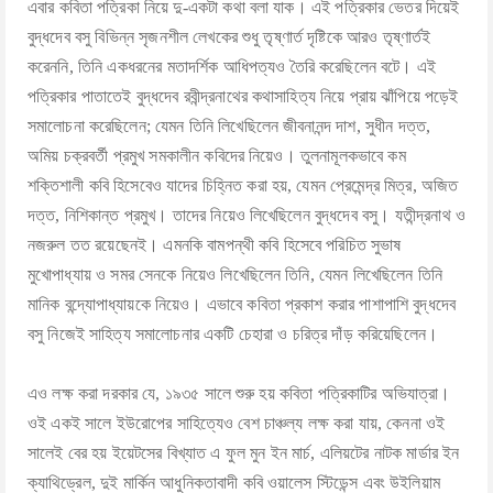
এবার কবিতা পত্রিকা নিয়ে দু-একটা কথা বলা যাক। এই পত্রিকার ভেতর দিয়েই
বুদ্ধদেব বসু বিভিন্ন সৃজনশীল লেখকের শুধু তৃষ্ণার্ত দৃষ্টিকে আরও তৃষ্ণার্তই
করেননি, তিনি একধরনের মতাদর্শিক আধিপত্যও তৈরি করেছিলেন বটে। এই
পত্রিকার পাতাতেই বুদ্ধদেব রবীন্দ্রনাথের কথাসাহিত্য নিয়ে প্রায় ঝাঁপিয়ে পড়েই
সমালোচনা করেছিলেন; যেমন তিনি লিখেছিলেন জীবনানন্দ দাশ, সুধীন দত্ত,
অমিয় চক্রবর্তী প্রমুখ সমকালীন কবিদের নিয়েও। তুলনামূলকভাবে কম
শক্তিশালী কবি হিসেবেও যাদের চিহ্নিত করা হয়, যেমন প্রেমেন্দ্র মিত্র, অজিত
দত্ত, নিশিকান্ত প্রমুখ। তাদের নিয়েও লিখেছিলেন বুদ্ধদেব বসু। যতীন্দ্রনাথ ও
নজরুল তত রয়েছেনই। এমনকি বামপন্থী কবি হিসেবে পরিচিত সুভাষ
মুখোপাধ্যায় ও সমর সেনকে নিয়েও লিখেছিলেন তিনি, যেমন লিখেছিলেন তিনি
মানিক বন্দ্যোপাধ্যায়কে নিয়েও। এভাবে কবিতা প্রকাশ করার পাশাপাশি বুদ্ধদেব
বসু নিজেই সাহিত্য সমালোচনার একটি চেহারা ও চরিত্র দাঁড় করিয়েছিলেন।
এও লক্ষ করা দরকার যে, ১৯৩৫ সালে শুরু হয় কবিতা পত্রিকাটির অভিযাত্রা।
ওই একই সালে ইউরোপের সাহিত্যেও বেশ চাঞ্চল্য লক্ষ করা যায়, কেননা ওই
সালেই বের হয় ইয়েটসের বিখ্যাত এ ফুল মুন ইন মার্চ, এলিয়টের নাটক মার্ডার ইন
ক্যাথিড্রেল, দুই মার্কিন আধুনিকতাবাদী কবি ওয়ালেস স্টিডেন্স এবং উইলিয়াম