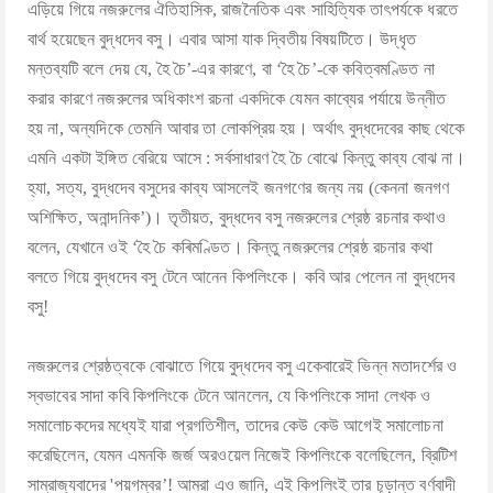
এড়িয়ে গিয়ে নজরুলের ঐতিহাসিক, রাজনৈতিক এবং সাহিত্যিক তাৎপর্যকে ধরতে
বার্থ হয়েছেন বুদ্ধদেব বসু। এবার আসা যাক দ্বিতীয় বিষয়টিতে। উদ্ধৃত
মন্তব্যটি বলে দেয় যে, হৈ চৈ’-এর কারণে, বা ‘হৈ চৈ’-কে কবিত্বমণ্ডিত না
করার কারণে নজরুলের অধিকাংশ রচনা একদিকে যেমন কাব্যের পর্যায়ে উন্নীত
হয় না, অন্যদিকে তেমনি আবার তা লোকপ্রিয় হয়। অর্থাৎ বুদ্ধদেবের কাছ থেকে
এমনি একটা ইঙ্গিত বেরিয়ে আসে : সর্বসাধারণ হৈ চৈ বোঝে কিন্তু কাব্য বোঝ না।
হ্যা, সত্য, বুদ্ধদেব বসুদের কাব্য আসলেই জনগণের জন্য নয় (কেননা জনগণ
অশিক্ষিত, অনান্দনিক’)। তৃতীয়ত, বুদ্ধদেব বসু নজরুলের শ্রেষ্ঠ রচনার কথাও
বলেন, যেখানে ওই ‘হৈ চৈ কৰিমণ্ডিত। কিন্তু নজরুলের শ্রেষ্ঠ রচনার কথা
বলতে গিয়ে বুদ্ধদেব বসু টেনে আনেন কিপলিংকে। কবি আর পেলেন না বুদ্ধদেব
বসু!
নজরুলের শ্রেষ্ঠত্বকে বোঝাতে গিয়ে বুদ্ধদেব বসু একেবারেই ভিন্ন মতাদর্শের ও
স্বভাবের সাদা কবি কিপলিংকে টেনে আনলেন, যে কিপলিংকে সাদা লেখক ও
সমালোচকদের মধ্যেই যারা প্রগতিশীল, তাদের কেউ কেউ আগেই সমালোচনা
করেছিলেন, যেমন এমনকি জর্জ অরওয়েল নিজেই কিপলিংকে বলেছিলেন, ব্রিটিশ
সাম্রাজ্যবাদের 'পয়গম্বর’! আমরা এও জানি, এই কিপলিংই তার চূড়ান্ত বর্ণবাদী