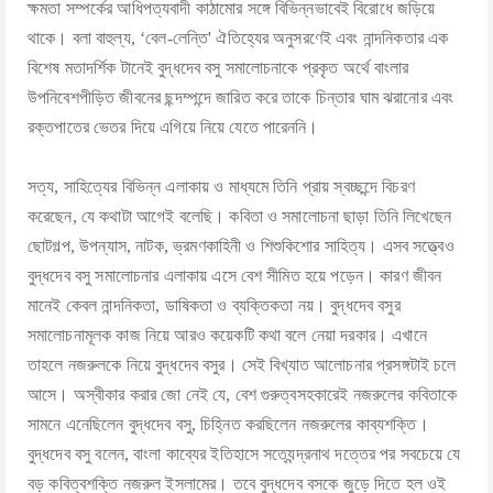
ক্ষমতা সম্পর্কের আধিপত্যবাদী কাঠামোর সঙ্গে বিভিন্নভাবেই বিরোধে জড়িয়ে
থাকে। বলা বাহুল্য, ‘বেল-লেন্তি' ঐতিহ্যের অনুসরণেই এবং নান্দনিকতার এক
বিশেষ মতাদর্শিক টানেই বুদ্ধদেব বসু সমালোচনাকে প্রকৃত অর্থে বাংলার
উপনিবেশপীড়িত জীবনের ছন্দম্পন্দে জারিত করে তাকে চিন্তার ঘাম ঝরানোর এবং
রক্তপাতের ভেতর দিয়ে এগিয়ে নিয়ে যেতে পারেননি।
সত্য, সাহিত্যের বিভিন্ন এলাকায় ও মাধ্যমে তিনি প্রায় স্বচ্ছন্দে বিচরণ
করেছেন, যে কথাটা আগেই বলেছি। কবিতা ও সমালোচনা ছাড়া তিনি লিখেছেন
ছোটগল্প, উপন্যাস, নাটক, ভ্রমণকাহিনী ও শিশুকিশোর সাহিত্য। এসব সত্ত্বেও
বুদ্ধদেব বসু সমালোচনার এলাকায় এসে বেশ সীমিত হয়ে পড়েন। কারণ জীবন
মানেই কেবল নান্দনিকতা, ডাষিকতা ও ব্যক্তিকতা নয়। বুদ্ধদেব বসুর
সমালোচনামূলক কাজ নিয়ে আরও কয়েকটি কথা বলে নেয়া দরকার। এখানে
তাহলে নজরুলকে নিয়ে বুদ্ধদেব বসুর। সেই বিখ্যাত আলোচনার প্রসঙ্গটাই চলে
আসে। অস্বীকার করার জো নেই যে, বেশ গুরুত্বসহকারেই নজরুলের কবিতাকে
সামনে এনেছিলেন বুদ্ধদেব বসু, চিহ্নিত করছিলেন নজরুলের কাব্যশক্তি।
বুদ্ধদেব বসু বলেন, বাংলা কাব্যের ইতিহাসে সত্যেন্দ্রনাথ দত্তের পর সবচেয়ে যে
বড় কবিত্বশক্তি নজরুল ইসলামের। তবে বুদ্ধদেব বসকে জুড়ে দিতে হল ওই