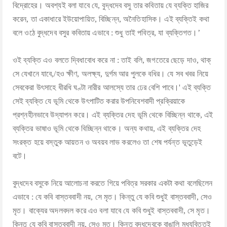
বিদ্রোহের। অবশ্যই বলা যাবে যে, বুদ্ধদেব বসু তার কবিতায় যে ব্যক্তি হাজির
করেন, তা একাধারে ইউয়োপায়িত, বিচ্ছিন্ন, অনৈতিহাসিক। এই ব্যক্তিই কথা
বলে ওঠে বুদ্ধদেব বসুর কবিতায় এভাবে : শুধু তাই পবিত্র, যা ব্যক্তিগত।’
ওই ব্যক্তি এও বলতে দ্বিধাবোধ করে না : তাই বলি, জগতেরে ছেড়ে দাও, থাক্‌
সে যেখানে যাবে,/হও ক্ষীণ, অলক্ষ্য, দুর্গম আর পুলকে বধির। যে সব খবর নিয়ে
সেবকেরা উৎসাহে ধীৱধি ঘণ্টা নারীর আলস্যে তার ঢের বেশি পাবে।' এই ব্যক্তি
সেই ব্যক্তি যে ভূমি থেকে উৎপাটিত করার উপনিবেশবাদী প্রক্রিয়াকে
প্রশ্নহীনভাবে উদ্যাপন করে। এই ব্যক্তির দেহ ভূমি থেকে বিচ্ছিন্ন থাকে, এই
ব্যক্তির ভাষাও ভূমি থেকে বিচ্ছিন্ন থাকে। অন্য কথায়, এই ব্যক্তির দেহ
সংরক্ত হয়ে বস্তুক আয়তন ও অবয়ব লাভ করলেও তা শেষ পর্যন্ত ভূতুড়েই
বটে।
বুদ্ধদেব বসুকে নিয়ে আলোচনা করতে গিয়ে পবিত্র সরকার একটা কথা বলেছিলেন
এভাবে : যে কবি বাস্তববাদী নয়, সে মৃত। কিন্তু যে কবি শুধুই বাস্তববাদী, সেও
মৃত। বাক্যের অদলবদল করে এও বলা যাবে যে কবি শুধুই বাস্তববাদী, সে মৃত।
কিন্তু যে কবি বাস্তববাদী নয়, সেও মৃত। কিন্তু বৃদ্ধদেবকে বাঙালি মধ্যবিত্তই