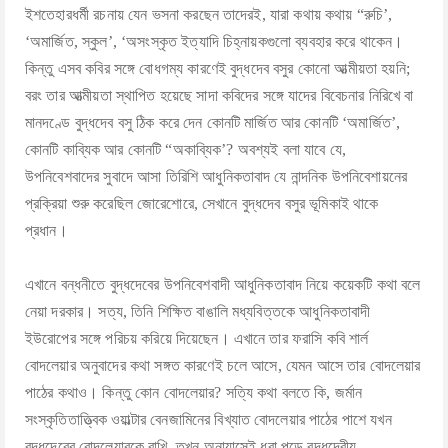
ইশতেহারধর্মী রচনায় যেন ভসনা করছেন তাদেরই, যারা কথায় কথায় “রুচি’,
‘অমার্জিত, স্কুল’, ‘অসংস্কৃত ইত্যাদি চিহ্নায়কগুলো ব্যবহার করে থাকেন।
কিন্তু এসব কবির সঙ্গে বোধগম্য কারণেই বুদ্ধদেব বসুর কোনো আত্মীয়তা হয়নি;
বরং তার আত্মীয়তা স্থাপিত হয়েছে সাদা কবিদের সঙ্গে যাদের বিবেচনার নিরিখে বা
মানদণ্ডে বুদ্ধদেব বসু ঠিক করে দেন কোনটি মার্জিত আর কোনটি ‘অমার্জিত’,
কোনটি কাব্যিক আর কোনটি “অকাব্যিক’? অবশ্যই বলা যাবে যে,
উপনিবেশবাদের সুবাদে আসা তিরিশি আধুনিকতাবাদ যে নান্দনিক উপনিবেশায়নের
প্রক্রিয়া শুরু করেছিল জোরেশোরে, সেখানে বুদ্ধদেব বসুর ভূমিকাই থাকে
প্রধান।
এখানে বন্ধনীতে বুদ্ধদেবের উপনিবেশবাদী আধুনিকতাবাদ নিয়ে কয়েকটি কথা বলে
নেয়া দরকার। সত্য, তিনি শিক্ষিত বাঙালি মধ্যবিত্তকে আধুনিকতাবাদী
ইউরোপের সঙ্গে পরিচয় করিয়ে দিয়েছেন। এখানে তার ফরাসি কবি শার্ল
বোদলেয়ার অনুবাদের কথা সঙ্গত কারণেই চলে আসে, যেমন আসে তার বোদলেয়ার
পাঠের কথাও। কিন্তু কোন বোদলেয়ার? সত্যি কথা বলতে কি, জর্মান
সংস্কৃতিতাত্ত্বিক ওয়াল্টার বেনজামিনের বিখ্যাত বোদলেয়ার পাঠের পাশে যখন
বুদ্ধদেবের বোদলেয়ারকে রাখি, তখন অনায়াসেই ধরা পড়ে বুদ্ধদেবীয়