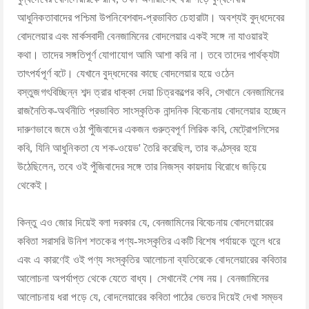
আধুনিকতাবাদের পশ্চিমা উপনিবেশবাদ-প্রভাবিত চেহারাটা। অবশ্যই বুদ্ধদেবের
বোদলেয়ার এবং মার্কসবাদী বেনজামিনের বোদলেয়ার একই সঙ্গে না যাওয়ারই
কথা। তাদের সঙ্গতিপূর্ণ যোগাযোগ আমি আশা করি না। তবে তাদের পার্থক্যটা
তাৎপর্যপূর্ণ বটে। যেখানে বুদ্ধদেবের কাছে বোদলেয়ার হয়ে ওঠেন
বস্তুজগৎবিচ্ছিন্ন শব্দ ত্রার ধাক্কা দেয়া চিত্রকল্পের কবি, সেখানে বেনজামিনের
রাজনৈতিক-অর্থনীতি প্রভাবিত সাংস্কৃতিক নান্দনিক বিবেচনায় বোদলেয়ার হচ্ছেন
দারুণভাবে জমে ওঠা পুঁজিবাদের একজন গুরুত্বপূর্ণ লিরিক কবি, মেট্রোপলিসের
কবি, যিনি আধুনিকতা যে শক-ওয়েভ' তৈরি করেছিল, তার কণ্ঠস্বর হয়ে
উঠেছিলেন, তবে ওই পুঁজিবাদের সঙ্গে তার নিজস্ব কায়দায় বিরোধে জড়িয়ে
থেকেই।
কিন্তু এও জোর দিয়েই বলা দরকার যে, বেনজামিনের বিবেচনায় বোদলেয়ারের
কবিতা সরাসরি উনিশ শতকের পণ্য-সংস্কৃতির একটি বিশেষ পর্যায়কে তুলে ধরে
এবং এ কারণেই ওই পণ্য সংস্কৃতির আলোচনা ব্যতিরেকে বোদলেয়ারের কবিতার
আলোচনা অপর্যাপ্ত থেকে যেতে বাধ্য। সেখানেই শেষ নয়। বেনজামিনের
আলোচনায় ধরা পড়ে যে, বোদলেয়ারের কবিতা পাঠের ভেতর দিয়েই দেখা সম্ভব