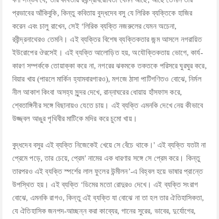
প্রভাবের আঁকিবুকি, কিন্তু কবিতায় বুদ্ধদেব বসু যে লিরিক ব্যক্তিকে হাজির
করেন এবং চালু রাখেন, সেই ‘লিরিক ব্যক্তি নজরুলের যেমন অচেনা,
রবীন্দ্রনাথেরও তেমনি। এই ব্যক্তির বিশেষ ব্যক্তিকতার জন্ম আসলে নগরায়িত
ইউরোপের ঔরসেই। এই ব্যক্তি আলোড়িত হয়, অযৌক্তিকতায় ভােগে, কার্য-
কারণ সম্পর্ককে তোয়াক্কা করে না, নগরের ঝকমকে তকতকে পরিসরে ঘুরঘুর করে,
বিয়ার খায় (পারলে মার্কিন হ্যামবারগারও), মগজে ঠাসা পাটিগণিতও বোঝে, নির্মল
নীল আকাশ কিংবা অসহ্য সুন্দর দেখে, রান্নাঘরের ধােয়ায় হাঁসফাস করে,
শ্বেতাঙ্গিনীর সঙ্গে বিছানায়ও যেতে চায়। এই ব্যক্তি এমনকি দেখে নেয় কীভাবে
উজ্জ্বল আঙুর পৃথিবীর মাটিকে মদির করে চুমো খায়।
বুদ্ধদেব বসুর এই ব্যক্তি নিজেকেই খেয়ে সে বেঁচে থাকে।' এই ব্যক্তি যতটা না
প্রেমে পড়ে, তার চেয়ে, প্রেম' নামের এক ধারণার সঙ্গে সে প্রেম করে। কিন্তু
তারপরও এই ব্যক্তি স্পর্শের লাল ফুলের উন্মীলন’-এ বিহ্বল হয়ে ভাষার প্রান্তে
উপস্থিত হয়। এই ব্যক্তি ‘ডিমের মতো রোদুরও দেখে। এই ব্যক্তি সংরাগ
বোঝে, এমনকি রাগও, কিন্তু এই ব্যক্তি যা বোঝে না তা হল তার ঐতিহাসিকতা,
যে ঐতিহাসিক জনপদ-আচ্ছন্ন করা কাব্যের, গানের সুরের, ভাবের, দুর্যোগের,