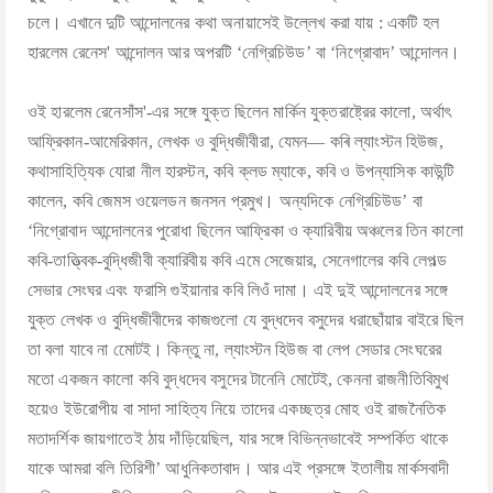
চলে। এখানে দুটি আন্দোলনের কথা অনায়াসেই উল্লেখ করা যায় : একটি হল
হারলেম রেনেস' আন্দোলন আর অপরটি ‘নেগ্রিচিউড’ বা ‘নিগ্রোবাদ’ আন্দোলন।
ওই হারলেম রেনেসাঁস'-এর সঙ্গে যুক্ত ছিলেন মার্কিন যুক্তরাষ্ট্রের কালো, অর্থাৎ
আফ্রিকান-আমেরিকান, লেখক ও বুদ্ধিজীবীরা, যেমন— কৰি ল্যাংস্টন হিউজ,
কথাসাহিত্যিক যোরা নীল হারস্টন, কবি ক্লড ম্যাকে, কবি ও উপন্যাসিক কাউন্টি
কালেন, কবি জেমস ওয়েলডন জনসন প্রমুখ। অন্যদিকে নেগ্রিচিউড’ বা
‘নিগ্রোবাদ আন্দোলনের পুরোধা ছিলেন আফ্রিকা ও ক্যারিবীয় অঞ্চলের তিন কালো
কবি-তাত্ত্বিক-বুদ্ধিজীবী ক্যারিবীয় কবি এমে সেজেয়ার, সেনেগালের কবি লেপল্ড
সেভার সেংঘর এবং ফরাসি গুইয়ানার কবি লিওঁ দামা। এই দুই আন্দোলনের সঙ্গে
যুক্ত লেখক ও বুদ্ধিজীবীদের কাজগুলো যে বুদ্ধদেব বসুদের ধরাছোঁয়ার বাইরে ছিল
তা বলা যাবে না মোেটই। কিন্তু না, ল্যাংস্টন হিউজ বা লেপ সেডার সেংঘরের
মতো একজন কালো কবি বুদ্ধদেব বসুদের টানেনি মোটেই, কেননা রাজনীতিবিমুখ
হয়েও ইউরোপীয় বা সাদা সাহিত্য নিয়ে তাদের একচ্ছত্র মোহ ওই রাজনৈতিক
মতাদর্শিক জায়গাতেই ঠায় দাঁড়িয়েছিল, যার সঙ্গে বিভিন্নভাবেই সম্পর্কিত থাকে
যাকে আমরা বলি তিরিশী’ আধুনিকতাবাদ। আর এই প্রসঙ্গে ইতালীয় মার্কসবাদী