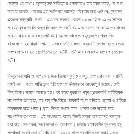
মেঘদূত-এর কথা। তুলনামূলক সাহিত্যের এলাকাতেও তার কাজ আছে, যে কথা
আগেই বলেছি। আমার এই সংক্ষিপ্ত বয়ানেই পরিষ্কার হয়ে ওঠে যে, বুদ্ধদেব
একজন সব্যসাচী লেখক। এও বলা দরকার, কেবল ১৯৩০ থেকে ১৯৫০ সালের
মধ্যেই বুদ্ধদেব লিখেছেন নিদেনপক্ষে ৮৫টি বই এবং ১৯৫১ থেকে ১৯৭৩ সালের
মধ্যে বেরিয়েছে আরও ৬৫টি বই। ১৯৭৪ সালে তার মৃত্যুর পর প্রকাশিত
বইগুলো না হয় বাদই দিলাম। এভাবে তিনি একজন সব্যসাচী লেখক হিসেবে তার
তৎপরতা অব্যাহত রেখেছিলেন তো বটেই, তিনি আবার একজন বহুপ্রজ লেখকও
বটে।
কিন্তু সব্যসাচী ও বহুপ্রজ লেখক হিসেবে বুদ্ধদেব বসুর তৎপরতার কথা বলাটাই
যথেষ্ট নয়। বাংলা সাহিত্যের ইতিহাসে যা ভীষণভাবে তাৎপর্যপূর্ণ হয়েছে, সেই
বিষয়টিকেও সামনে আনতে হয়। তা হচ্ছে বুদ্ধদেব বসুর প্রভাবশালী সাহিত্যিক-
সাংগঠনিক তৎপরতা, যার অনুপস্থিতিতে বোধকরি বাংলা কবিতার চেহারা ও চরিত্র
অন্যরকম হতে পারত। হ্যা, বিশের দশকে ঢাকা থেকেই শুরু হয়েছে তার
সাংগঠনিক তৎপরতা। এই তৎপরতার আবার তিনটি মাত্রা অনায়াসেই শনাক্ত
করা যায় : সম্পাদনা, সমালোচনা ও প্রকাশনা। ঢাকায় থাকাকালীন বুদ্ধদেব বসু
সম্পাদনা করেছিলেন দুটি পত্রিকা। ১৯২২ সালে প্রকাশিত জগন্নাথ হলের