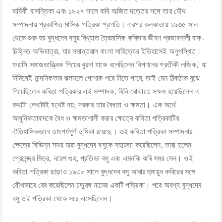
বার্ষিকী বাসন্তিকা এবং ১৯২৭ সালে কবি অজিত দত্তের সঙ্গে তার যৌথ
সম্পাদনায় প্রকাশিত মাসিক পত্রিকা প্রগতি। এরপর কলকাতায় ১৯৩৫ সাল
থেকে শুরু হয় বুদ্ধদেব বসুর বিখ্যাত ত্রৈমাসিক কবিতার ভীষণ প্রভাবশালী বাক-
চিহ্নিত অভিযাত্রা, যার সমান্তরাল বাংলা সাহিত্যের ইতিহাসেই অনুপস্থিত।
ফরাসি সমাজতাত্ত্বিক পিয়ের বুরদা যাকে বলেছিলেন বিপণনের প্রতীকী লজিক,' যা
নিমিষেই নান্দনিকতার ঝলমলে পোশাক পরে নিতে পারে, তাই যেন ঠিকঠাক বুঝে
গিয়েছিলেন কবিতা পত্রিকার এই সম্পাদক, যিনি বোঝাতে সক্ষম হয়েছিলেন এ
কথাটা লেখাটাই যথেষ্ট নয়; দরকার তার বৈধতা ও ক্ষমতা। এক অর্থে
আধুনিকতাবাদকে বৈধ ও ক্ষমতাশালী করার ক্ষেত্রে কবিতা পত্রিকাটির
ঐতিহাসিকভাবে তাৎপর্যপূর্ণ ভূমিকা রয়েছে। ওই কবিতা পত্রিকা সম্পাদনার
ক্ষেত্রে বিভিন্ন সময় যারা বুদ্ধদেব বসুকে সহায়তা করেছিলেন, তারা হলেন
প্রেমেন্দ্র মিত্র, নরেশ গুহ, প্রতিভা বসু এবং এমনকি কৰি সমর সেন। ওই
কবিতা পত্রিকা ছাড়াও ১৯৩৮ সালে বুদ্ধদেব বসু আবার হুমায়ুন কবিরের সঙ্গে
যৌথভাবে বের করেছিলেন চতুরঙ্গ নামের একটি পত্রিকা। পরে অবশ্য বুদ্ধদেব
বসু ওই পত্রিকা থেকে সরে এসেছিলেন।