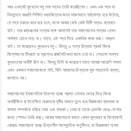
আর এভাবেই বুদ্ধদেব বসু তার গদ্যও তৈরি করেছিলেন। এমন এক গদ্য যা
নিঃসন্দেহে বাঙালি শিক্ষিত মধ্যবিত্তের জন্য দারুণভাবে পাঠযোগ্য হয়ে উঠেছে,
যে গদ্য তরতর করে বয়ে চলে, যাকে আবার কেউ কেউ মিষ্টি গদ্যও বলেছেন
বটে। তার রম্যরচনার গদ্যের সঙ্গে আসলেই তার সমালোচনার গদ্যের তেমন
পার্থক্য চোখে পড়ে না। সত্য, এই গদ্য দিয়ে একাধিক কাজ করা। সম্ভব
বটে। তা করেছেনও বুদ্ধদেব বসু। কিন্তু এ গদ্যে চিন্তার প্রখর্য কিংবা
বিশ্লেষণের তীব্রতা বা প্রশ্নের রাজনৈতিকতা জমে ওঠে না। সেগুলো অবশ্য
বুদ্ধদেবের অভীষ্ট ছিল না। কিন্তু তিনি যা করেছেন তাতে আমরা আয়েশি গদাদা
এমন একজন সমালোচককে পাই, যিনি আমাদের চিন্তাকে ঘুম পাড়াতেই ব্যস্ত,
জাগাতে নয়।
সমালোচনার ইহজাগতিক উদ্দেশ্য হচ্ছে প্রশ্ন তোলার ভেতর দিয়ে কিংবা
অপরীক্ষিত বা উপেক্ষিত অঞ্চলকে দৃষ্টির সামনে তুলে ধরে বিরাজমান ব্যবস্থা বা
ক্ষমতা সম্পর্ককে ধরিয়ে দেয়া এবং ধাক্কা। দেয়া বা তাকে এমনকি ভেঙে ফেলার
জন্য স্পেসও তৈরি করা। আবার সমালোচনা বলতে কেবল মূল্যায়ন বা বিশ্লেষণই
বোঝায় সমালোচনা হচ্ছে চিন্তাশীল সাংস্কৃতিক অনুশীলন, যা বিরাজমান অসম