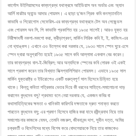
কার্লোস উইলিয়ামসের কাব্যগ্রন্থ যথাক্রমে আইডিয়াস অব অর্ডার এবং অ্যান
আর্লি মারটার অ্যান্ড আদার পোয়মস। এ ছাড়া দু'জন গ্রিক কবি কনস্তানতিন
কাভাষি ও গিয়োগোস সেফেরিস-এর কাব্যগ্রন্থ যথাক্রমে টেল অব লেজেন্ডস
এবং পোয়মস অব সি, পি কাভাফি প্রকাশিত হয় ১৯৩৫ সালেই। আরও যুক্ত হয়
নিরীক্ষাধর্মী নকশা-মকশো করা, ক্রীড়াপ্রবণ, মার্কিন লিরিক কবি ই, ই, কামিংস-এর
নো থ্যাঙ্কস। এখানে এও উল্লেখ করা দরকার যে, ১৯৩৩ সালে স্পেন ঘুরে এসে
স্পেন দ্বারা অনুপ্রাণিত হয়েই ১৯৩৫ সালে কবি আল্লামা একবাল বের করেন।
তার কাব্যগ্রন্থ বাল-ই-জিব্রিল; আর অন্যদিকে স্পেনের কবি লোরক ওই একই
সালে প্রকাশ করেন তার বিখ্যাত সিক্সগ্যালিশিয়ান পোয়মস। এভাবে ১৯৩৫ সাল
মার্কিন যুক্তরাষ্ট্র ও ইউরোপেও একটি গুরুত্বপূর্ণ সাল হিসেবে চিহ্নিত হয়ে
থাকে। কিন্তু কবিতা পত্রিকার ভেতর দিয়ে কী ধরনের সাহিত্য-সমালোচনা দাড়
করালেন বুদ্ধদেব বসু? প্রথমত বলে নেয়া দরকার যে, একজন কবির বা
কথাসাহিত্যিকের ক্ষমতা ও খানিকটা কারিগরি দক্ষতাকে দ্রুত শনাক্ত করতে
পারতেন বুদ্ধদেব বসু; এর প্রমাণ হিসেবে হাজির করা যাবে রবীন্দ্রনাথ নিয়ে তার
সমালোচনার কাজকে যেমন, তেমনি নজরুল, জীবনানন্দ দাশ, সুধীন দত্ত, অমিয়
চক্রবর্তী ও বিদেশিদের মধ্যে বিশেষ করে বোদলেয়ারকে নিয়ে তার কাজকেও