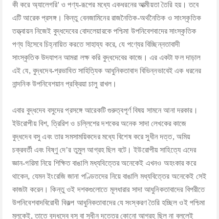
কী করে অ্যালেগরি' ও পণ্য-রূপের মধ্যে একধরনের আত্মীয়তা তৈরি হয়। তবে
এটি আরেক প্রসঙ্গ। কিন্তু বেনজামিনের রাজনৈতিক-অর্থনৈতিক ও সাংস্কৃতিক
তত্ত্বায়ন নিজেই বুদ্ধদেবের বোদলেয়ারকে পশ্চিমা উপনিবেশবাদের সাংস্কৃতিক
পণ্য হিসেবে চিহ্নায়িত করতে সাহায্য করে, যে পণ্যের বিচ্ছিন্নতাবাদী
সাংস্কৃতিক উদযাপন আমরা লক্ষ করি বুদ্ধদেবের কাজে। এর একটা ফল দাড়াল
এই যে, বুদ্ধদেব-প্রভাবিত সাহিত্যিক আধুনিকতাবাদ বিভিন্নভাবেই এক ধরনের
নান্দনিক উপনিবেশয়ান প্রক্রিয়া চালু রাখল।
এবার বুদ্ধদেব বসুদের প্রসঙ্গে আরেকটি গুরুত্বপূর্ণ বিষয় সামনে আনা দরকার।
ইউরোপীয় বিশ, ত্রিরিশ ও চল্লিশের দশকের অনেক সাদা লেখকের কাজে
বুদ্ধদেব বসু এবং তার সমসাময়িকদের মধ্যে বিশেষ করে সুধীন দত্ত, অমিয়
চক্রবর্তী এবং বিষ্ণু দে’র তুমুল আগ্রহ ছিল বটে। ইউরোপীয় সাহিত্যে এদের
জ্ঞান-গরিমা নিয়ে শিক্ষিত বাঙালি মধ্যবিত্তের অনেকেই এখনও অহংকার করে
থাকেন, যেমন ইংরেজি জানা পণ্ডিতদের নিয়ে বাঙালি মধ্যবিত্তের অনেকেই সেই
কাজটা করেন। কিন্তু ওই দশকগুলোতে মূলধারার সাদা আধুনিকতাবাদের বিপরীতে
উপনিবেশবাদবিরোধী বিকল্প আধুনিকতাবাদের যে সংস্করণ তৈরি হচ্ছিল ওই পশ্চিমা
মুলুকেই, তাতে বুদ্ধদেব বসু বা সুধীন দত্তের কোনো আগ্রহ ছিল না বললেই