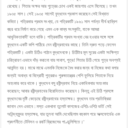
রেখেছে। পিতার অক্ষর আর পুত্রের চোখ একই জায়গায় এসে মিলেছে। তখন
১৯৩৫ সাল। সেই ১৯৩৫ সালেই বুদ্ধদেব প্রকাশ করেছেন সেই বিখ্যাত
কবিতা। পত্রিকার প্রথম সংখ্যা, যে পত্রিকাটি ১৯৬১ সাল পর্যন্ত দীর্ঘ ছাব্বিশ
বছর ধরে নির্মাণ করে গেছে এমন এক কাব্য সংস্কৃতি, যাকে আমরা
আধুনিকতাবাদী' বলে থাকি। পত্রিকাটির প্রথম সংখ্যা বের হওয়ার সঙ্গে সঙ্গে
বুদ্ধদেব একটি কপি পাঠিয়ে দেন রবীন্দ্রনাথের কাছে। তিনি দ্রুত পড়ে ফেলেন
পত্রিকাটি। একটা চিঠিও পাঠান বুদ্ধদেবকে। চিঠিটার মূল সুরের একটা সংক্ষিপ্ত
চরিত্রায়ণ এভাবে দাঁড় করানো যায় সাবাশ, পুত্র! পিতার চিঠি পেয়ে পুত্র অবশ্যই
আনন্দিত হয়। মাঝে মাঝে এমনকি নিজেকে বৈধ করার জন্য বা নিজের কথা বলার
জন্যই অবাধ্য বা বিদ্রোহী পুত্ররাও পুরুষতন্ত্রের পেশি ফুলিয়ে পিতাকে নিয়ে
অহংকার করে থাকে। বুদ্ধদেব বসু রবীন্দ্রনাথ নিয়ে একাধিকবার অহংকার
করেছেন; আবার রবীন্দ্রনাথের বিরোধিতাও করেছেন। কিন্তু এই চিঠি প্রসঙ্গে
বুদ্ধদেবের দৃষ্টি কেড়েছে রবীন্দ্রনাথের হস্তাক্ষর। বুদ্ধদেব তার প্রতিক্রিয়া
জানান দেন এভাবে : মস্ত একখানা তুলোট কাগজের এপিঠ-ওপিঠ ভর্তি সেই
অনিন্দ্যসুন্দর হস্তাক্ষর, যার তুলনা আমি দেখেছিলাম বহুকাল পরে অক্সফোর্ডের এক
প্রদর্শনীতে টেনিসন ও রবার্ট ব্রিজেসের পাণ্ডুলিপিতে।'