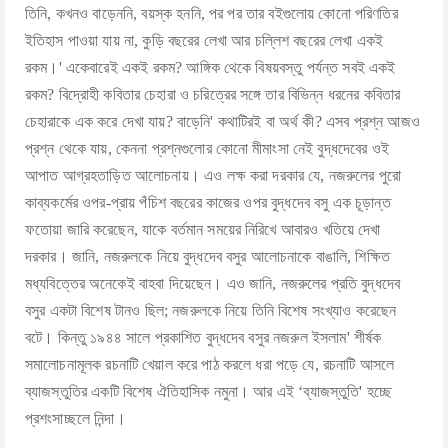
তিনি, কখনও বাড়েননি, বয়স্ক হননি, পর পর তার বইগুলোয় কোনো পরিণতির
ইতিহাস পাওয়া যায় না, কুড়ি বছরের লেখা আর চল্লিশ বছরের লেখা একই
রকম।' একেবারেই একই রকম? আঙ্গিক থেকে বিষয়বস্তু পর্যন্ত সবই একই
রকম? বিদ্রোহী কবিতার চেহারা ও চরিত্রের সঙ্গে তার বিভিন্ন ধরনের কবিতার
চেহারাকে এক করে দেখা যায়? বাড়েনি' কথাটিরই বা অর্থ কী? এসব প্রশ্ন আজও
প্রশ্ন থেকে যায়, কেননা প্রশ্নগুলোর কোনো মীমাংসা নেই বুদ্ধদেবের ওই
আপাত আগ্রহতাড়িত আলোচনায়। এও লক্ষ করা দরকার যে, নজরুলের পুরো
কাব্যকর্মের ওপর-প্রায় পঁচিশ বছরের কাজের ওপর বুদ্ধদেব বসু এক চূড়ান্ত
ফতোয়া জারি করেছেন, যাকে বর্তমান সময়ের নিরিখে আবারও খতিয়ে দেখা
দরকার। জানি, নজরুলকে নিয়ে বুদ্ধদেব বসুর আলোচনাকে বাঙালি, শিক্ষিত
মধ্যবিত্তের অনেকেই বাহবা দিয়েছেন। এও জানি, নজরুলের প্রতি বুদ্ধদেব
বসুর একটা বিশেষ টানও ছিল; নজরুলকে নিয়ে তিনি বিশেষ সংখ্যাও করেছেন
বটে। কিন্তু ১৯৪৪ সালে প্রকাশিত বুদ্ধদেব বসুর নজরুল ইসলাম' শীর্ষক
সমালোচনামূলক রচনাটি খেয়াল করে পাঠ করলে ধরা পড়ে যে, রচনাটি আসলে
ব্যাজস্তুতির একটি বিশেষ ঐতিহাসিক নমুনা। আর এই ‘ব্যাজস্তুতি' হচ্ছে
প্রশংসাচ্ছলে নিন্দা।