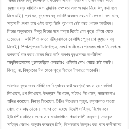
আমার নির্দিষ্ট কিছু জিজ্ঞাসাসহ কয়েকটি সাধারণ পর্যবেক্ষণ হাজির করার আগে
বুদ্ধদেব বসুর সাহিত্যিক ও নান্দনিক তৎপরতা এবং অবদান নিয়ে কিছু কথা বলে
নিতে চাই। প্রথমত, বুদ্ধদেব বসু যথার্থই একজন সব্যসাচী লেখক। বলা যাবে,
সব্যসাচী লেখক হয়ে ওঠার জন্য তিনি প্রাণপণ চেষ্টা করে গেছেন আজীবন।
পিতার অনুকরণেই কিন্তু পিতার সঙ্গে পাল্লা দিয়েই যেন পুত্র এগিয়ে যেতে
চেয়েছেন। আমি পিতা বলতে রবীন্দ্রনাথকে বোঝাচ্ছি; পুত্র তো বুদ্ধদেব বসু
নিজেই। পিতা-পুত্রের টানাপোড়েন, সংঘর্ষ ও ঐক্যের প্রসঙ্গগুলোকে নিদেনপক্ষে
রূপকার্থে চাল করার ভেতর দিয়ে আমি অবশ্য বুদ্ধদেবের অপরীক্ষিত
আধুনিকতাবাদের পুরুষতান্ত্রিক চেহারাটাও খানিকটা দেখে নেয়ার চেষ্টা করছি।
কিন্তু, না, বিস্তারের দিক থেকে পুত্র পিতাকে টপকাতে পারেননি।
তারপরও বুদ্ধদেবের সাহিত্যিক বিস্তারের কথা অবশ্যই বলতে হয় : কবিতা
লিখেছেন, গল্প লিখেছেন, উপন্যাস লিখেছেন, নাটকও লিখেছেন, সমালোচনাও
হাজির করেছেন, নিবন্ধ লিখেছেন, চিঠিও লিখেছেন প্রচুর, রম্যরচনাও পাওয়া
গেছে তার কাছ থেকে। এছাড়া তো রয়েছে বিদেশি সাহিত্য, বিশেষ করে
ইউরোপীয় সাহিত্য থেকে তার সাড়াজাগানো প্রভাবশালী অনুবাদ। সংস্কৃত
সাহিত্য থেকেও অনুবাদ করেছেন তিনি; বিশেষভাবে উল্লেখ করা যাবে কালীদাসের