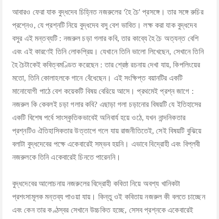
আবারও ফেরা যাক বুদ্ধদেব চিহ্নিত নজরুলের ‘হৈ চৈ' প্রসঙ্গে। তার সঙ্গে রুচির
প্রশ্নেও, যে প্রশ্নটি নিয়ে বুদ্ধদেব বসু বেশ ভাবিত। লক্ষ করা যাক বুদ্ধদেব
বসুর এই মন্তব্যটি : নজরুল চড়া গলার কবি, তার কাব্যে হৈ চৈ অত্যন্ত বেশি
এবং এই কারণেই তিনি লোকপ্রিয়। যেখানে তিনি ভালো লিখেছেন, সেখানে তিনি
হৈ চৈটাকেই কবিত্বমণ্ডিত করেছেন : তার শ্রেষ্ঠ রচনায় দেখা যায়, কিপলিংয়ের
মতো, তিনি কোলাহলকে গানে বেঁধেছেন। এই সংক্ষিপ্ত বয়ানটির একটি
মানোযোগী পাঠে বেশ কয়েকটি বিষয় বেরিয়ে আসে। প্রথমেই প্রশ্ন জাগে :
নজরুল কি কেবলই চড়া গলার কবি? এছাড়া গলা চড়ানোর বিষয়টি যে ইতিহাসের
একটি বিশেষ পর্বে সাংস্কৃতিকভাবেই অনিবার্য হয়ে ওঠে, যখন নান্দনিকতার
প্রশ্নটিও ঐতিহাসিকতার উত্তাপে গলে যায় রাজনীতিতেই, সেই বিষয়টি বুঝিয়ে
বলাটা বুদ্ধদেবের পক্ষে একেবারেই সম্ভব হয়নি। এভাবে বিদ্রোহী এবং বিপ্লবী
নজরুলকে তিনি একেবারেই চিনতে পারেননি।
বুদ্ধদেবের আলোচনায় নজরুলের বিদ্রোহী কবিতা নিয়ে অবশ্য খানিকটা
প্রশংসামূলক মন্তব্য পাওয়া যায়। কিন্তু ওই কবিতায় নজরুল কী বলতে চাচ্ছেন
এবং কেন তার কণ্ঠস্বর সেখানে উচ্চকিত হচ্ছে, সেসব প্রশ্নকে একেবারেই