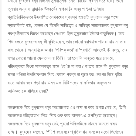
এখানে বুদ্ধদেব বসুর নিজস্ব তুলনামূলক চিন্তা নিয়েও প্রশ্ন উঠে বটে। তবে
তুলনার জন্য বা নান্দনিক উৎকর্ষের মাপকাঠির জন্য পশ্চিমা দুনিয়ার
প্রাতিষ্ঠানিকভাবে উদযাপিত লেখকদের দ্বারস্থ হওয়াটা বুদ্ধদেব বসুর পক্ষে
স্বাভাবিকই বটে, কেননা যে বিদেশি সাহিত্যে ও সাহিত্য সমালোচনায় বুদ্ধদেব বসু
প্রশ্নহীনভাবে বিচরণ করেছেন সেগুলো ছিল তুমুলভাবে ইউরোপকেন্দ্রিক। আর
শিশু বলতে বুদ্ধদেব বসু কী বুঝিয়েছেন, তার কোনো ব্যাখ্যাও পাওয়া যায় না তার
কাছ থেকে। অন্যদিকে আবার ‘পরিপক্কতা' বা 'প্রগতি' আসলেই কী বস্তু, তার
ওপর কোনো আলো ফেললেন না তিনি। তাহলে কি অন্তত ধরে নেব যে,
পরিপক্কতা কিংবা সাবালকত্ব মানে ‘হৈ চৈ না করা? বা তার মানে কি বুদ্ধদেব বসুর
মতো পশ্চিমা উপনিবেশবাদ নিয়ে কোনো প্রশ্ন না তুলে বরং লেপের নিচে বৃষ্টির
রাতে আরাম করে পড়া যায় এমন এক মিষ্টি গদ্যে বা কবিতায় অনুভব ও
অভিজ্ঞতাকে বাজিয়ে নেয়া?
নজরুলকে নিয়ে বুদ্ধদেব বসুর আলোচনায় এও লক্ষ না করে উপায় নেই যে, তিনি
নজরুলের চরিত্রায়ণে 'শিশু' দিয়ে শুরু করে 'বালক’-এ উপস্থিত হয়েছেন।
নজরুলকে নিয়ে বুদ্ধদেব বসুর সেই পুরনো উক্তিটিকে সামনে আনতে বাধ্য
হচ্ছি। বুদ্ধদেব বলছেন, ‘পঁচিশ বছর ধরে প্রতিভাবান বালকের মতো লিখেছেন