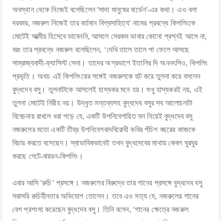
অবস্থান থেকে নিজেই বলেছিলেন 'সাদা মানুষের বার্ডেন'-এর কথা। এও বলা
দরকার, নজরুল নিজেই তার বর্তমান বিশ্বসাহিত্য' নামের প্রবন্ধে কিপলিংকে
মোটেই আত্মীয় হিসেবে ভাবেননি, আসলে সেরকম ভাবার কোনো প্রশ্নই আসে না,
বরং তার প্রবন্ধে নজরুল বলেছিলেন, ‘দেখি তালে তালে পা ফেলে আসছে
সাম্রাজ্যবাদী-ফ্যাসিস্ট সেনা। তাদের অগ্রভাগে ইতালির দি অননৎসিও, কিপলিং
প্রভৃতি। অথচ এই কিপলিংয়ের সঙ্গেই নজরুলকে হুট করে তুলনা করে বসলেন
বুদ্ধদেব বসু। তুলনাটাকে আসলেই হাস্যকর মনে হয়। শুধু হাস্যকরই নয়, এই
তুলনা মোটেই নিরীহ নয়। উদ্ধৃত মন্তব্যসহ বুদ্ধদেব বসুর সব আলোচনাটা
বিবেচনায় রাখলে ধরা পড়ে যে, একটি উপনিবেশায়িত মন নিয়েই বুদ্ধদেব বসু
নজরুলের মতো একটি তীব্র উপনিবেশবাদবিরোধী কবির পঁচিশ বছরের কাজকে
বিচার করতে বসেছেন। স্বাভাবিকভাবেই তখন বুদ্ধদেবের মাথায় কেবল ঘুরঘুর
করছে গেটে-বায়রন-কিপলিং।
এবার আসি 'রুচি’ প্রসঙ্গে। নজরুলের বিরুদ্ধে তার গানের প্রসঙ্গে বুদ্ধদেব বসু
সরাসরি রুচিহীনতার অভিযোগ তোলেন। তবে এও সত্য যে, নজরুলের গানের
বেশ প্রশংসা করেছেন বুদ্ধদেব বসু। তিনি বলেন, 'গানের ক্ষেত্রে নজরুল