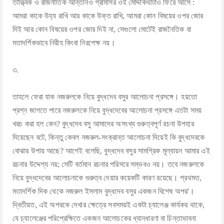
তাত্ত্বিক ও রাজনীতিক আন্তনিও গ্রামসির ওই মোদ্দাকথাটাও ফিরে আসে :
আমরা কাকে উহ্য রাখি আর কাকে উক্ত রাখি, আমরা কোন বিষয়ের ওপর জোর
দিই আর কোন বিষয়ের ওপর জোর দিই না, সেগুলো মোটেই রাজনৈতিক বা
মতাদর্শিকভাবে নিরীহ কিংবা নিরপেক্ষ নয়।
৩.
তাহলে ফেরা যাক নজরুলকে নিয়ে বুদ্ধদেব বসুর আলোচনা প্রসঙ্গে। হয়তো
প্রশ্ন জাগতে পারে নজরুলকে নিয়ে বুদ্ধদেবের আলোচনা প্রসঙ্গে এতটা সময়
খরচ করা হল কেন? বুদ্ধদেব বসু আমাদের অসংখ্য গুরুত্বপূর্ণ রচনা উপহার
দিয়েছেন বটে, কিন্তু কেবল নজরুল-সংক্রান্ত আলোচনা দিয়েই কি বুদ্ধদেবকে
বোঝার উপায় আছে? আগেই বলেছি, বুদ্ধদেব বসুর সামগ্রিক মূল্যায়ন আমার এই
রচনার উদ্দেশ্য নয়; সেটি বর্তমান রচনার পরিসরে সম্ভবও নয়। তবে নজরুলকে
নিয়ে বুদ্ধদেবের আলোচনাকে গুরুত্ব দেয়ার কয়েকটি কারণ রয়েছে। প্রথমত,
মতাদর্শিক দিক থেকে নজরুল ইসলাম বুদ্ধদেব বসুর একজন বিশেষ অপর'।
দ্বিতীয়ত, এই অপরকে দেখার ক্ষেত্রে সবসময়ই একটা চ্যালেঞ্জ কার্যকর থাকে,
যে চ্যালেঞ্জের পরিপ্রেক্ষিতে একজন আলোচকের ধ্যানধারণা বা চিন্তাভাবনা