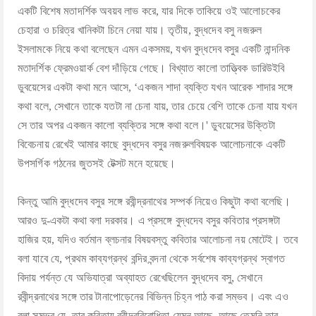
একটি বিশেষ মতাদর্শিক অবয়ব লাভ করে, যার দিকে তাকিয়ে ওই আলোচকের
চেহারা ও চরিত্র খানিকটা চিনে নেয়া যায়। তৃতীয়, বুদ্ধদেব বসু নজরুল
ইসলামকে নিয়ে কথা বলেছেন এমন একসময়, যখন বুদ্ধদেব বসুর একটি নান্দনিক
মতাদর্শিক ফ্রেমওয়ার্ক বেশ দাঁড়িয়ে গেছে। বিখ্যাত কালো তাত্ত্বিক ডারিউইবি
ডুবয়েসের একটা কথা মনে আসে, ‘একজন শাদা ব্যক্তি যখন আরেক শাদার সঙ্গে
কথা বলে, সেখানে তাকে যতটা না চেনা যায়, তার চেয়ে বেশি তাকে চেনা যায় যখন
সে তার অপর একজন কালো ব্যক্তির সঙ্গে কথা বলে।' ডুবয়েসের উক্তিটা
বিবেচনায় রেখেই আমার কাছে বুদ্ধদেব বসুর নজরুলবিষয়ক আলোচনাকে একটি
উপসর্গিক গঠনের জুতসই টেক্সট মনে হয়েছে।
কিন্তু আমি বুদ্ধদেব বসুর সঙ্গে রবীন্দ্রনাথের সম্পর্ক নিয়েও কিছুটা কথা বলেছি।
আরও দু-একটা কথা বলা দরকার। এ প্রসঙ্গে বুদ্ধদেব বসুর কবিতার প্রসঙ্গটা
হাজির হয়, যদিও বর্তমান ব্লচনার বিষয়বস্তু কবিতার আলোচনা নয় মোটেই। তবে
বলা যাবে যে, প্রথম কাব্যগ্রন্থ বন্দির বন্দনা থেকে সর্বশেষ কাব্যগ্রন্থ স্বাগত
বিদায় পর্যন্ত যে অভিযাত্রা অব্যাহত রেখেছিলেন বুদ্ধদেব বসু, সেখানে
রবীন্দ্রনাথের সঙ্গে তার টানাপোড়েনের বিভিন্ন চিহ্ন পাঠ করা সম্ভব। এবং এও
বলা সম্ভব যে, তার কবিতায় রবীন্দ্রবিরোধিতা যেমন আছে, আছে তেমনি তার