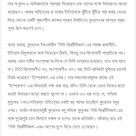
তার অনুভব ও অভিজ্ঞতাকে প্রশ্রয় দিয়েছেন এবং তাদের পক্ষে উদাহরণও জড়ো
করেছেন। আবার সাহিত্যের বা ভাষার ইতিহাসকে খুঁটিয়ে খুঁটিয়ে পাঠ করার ভেতর
দিয়ে কোনো একটি সৃজনশীল কাজের স্বরূপ উমাটনেও বুদ্ধদেবের আগ্রহ প্রায়
শূন্য ছিল বললেই চলে।
অন্য কথায়, বুদ্ধদেব ইঙ্গ-মার্কিন “নিউ ক্রিটিসিজম’-এর সমাজ রাজনীতি-
ইতিহাস-বিমুখতাকে সঙ্গে নিয়েছেন ঠিকই, কিন্তু তার বিশ্লেষণী পদ্ধতিকে নয়।
আবার কোন গভীর সংশ্লেষণের দিকে যে তিনি অগ্রসর হয়েছেন, তাও বলা যাবে
না। তিনি বিশ্লেষণীও নন, সংশ্লেষণীও নন। বরং তিনি খানিকটা যুক্তির চালেই
নির্ভর করেছেন ‘ইম্প্রেশান'-এর ওপর। তার সমালোচনামূলক কাজে এই
‘ইম্প্রেশান’-এর বিস্তারই লক্ষ করা যায়, যদিও তিনি থেকে থেকে নিজের মতো
করেই উদাহরণ জড়ো করতে ভুলেন না। এভাবে এও ধরা পড়ে যে, পশ্চিমা
মুলুকের ‘বেল-লেত্রিস্ত ঐতিহ্যের একটা বড় আসর পড়েছিল বুদ্ধদেব বসুর
ওপর। অর্থাৎ পাশ্চাত্যমুখী বুদ্ধদেব বসু পশ্চিমা মুলুকের ‘নিউ ক্রিটিসিজম'-এর
সঙ্গে পুরোপুরি তাল মিলাতে সক্ষম না হলেও তাকে খানিকটা। আঁকড়ে ধরে ওই
“নিউ ক্রিটিসিজম'-এরও আগের যুগে ফিরে যেতে চেয়েছেন।