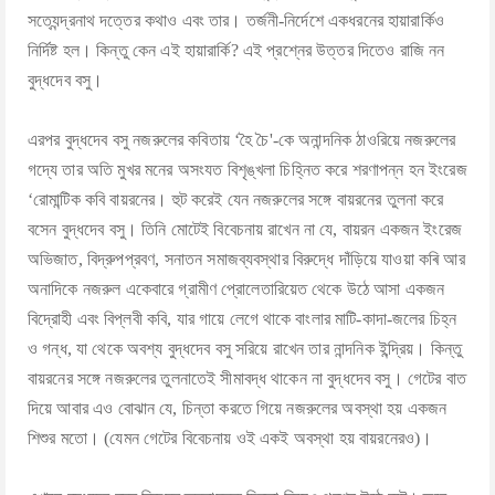
সত্যেন্দ্রনাথ দত্তের কথাও এবং তার। তর্জনী-নির্দেশে একধরনের হায়ারার্কিও
নির্দিষ্ট হল। কিন্তু কেন এই হায়ারার্কি? এই প্রশ্নের উত্তর দিতেও রাজি নন
বুদ্ধদেব বসু।
এরপর বুদ্ধদেব বসু নজরুলের কবিতায় ‘হৈ চৈ'-কে অনান্দনিক ঠাওরিয়ে নজরুলের
গদ্যে তার অতি মুখর মনের অসংযত বিশৃঙ্খলা চিহ্নিত করে শরণাপন্ন হন ইংরেজ
‘রোমান্টিক কবি বায়রনের। হুট করেই যেন নজরুলের সঙ্গে বায়রনের তুলনা করে
বসেন বুদ্ধদেব বসু। তিনি মোটেই বিবেচনায় রাখেন না যে, বায়রন একজন ইংরেজ
অভিজাত, বিদ্রুপপ্রবণ, সনাতন সমাজব্যবস্থার বিরুদ্ধে দাঁড়িয়ে যাওয়া কৰি আর
অনাদিকে নজরুল একেবারে গ্রামীণ প্রোলেতারিয়েত থেকে উঠে আসা একজন
বিদ্রোহী এবং বিপ্লবী কবি, যার গায়ে লেগে থাকে বাংলার মাটি-কাদা-জলের চিহ্ন
ও গন্ধ, যা থেকে অবশ্য বুদ্ধদেব বসু সরিয়ে রাখেন তার নান্দনিক ইন্দ্রিয়। কিন্তু
বায়রনের সঙ্গে নজরুলের তুলনাতেই সীমাবদ্ধ থাকেন না বুদ্ধদেব বসু। গেটের বাত
দিয়ে আবার এও বোঝান যে, চিন্তা করতে গিয়ে নজরুলের অবস্থা হয় একজন
শিশুর মতো। (যেমন গেটের বিবেচনায় ওই একই অবস্থা হয় বায়রনেরও)।